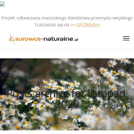
Projekt odtwarzania mazurskiego dziedzictwa przemysłu wiejskiego
TUROWSKI MŁYN
>> SZCZEGÓŁY
Surowce Naturalne
2020
listopad
Posts archive for listopad,
2020